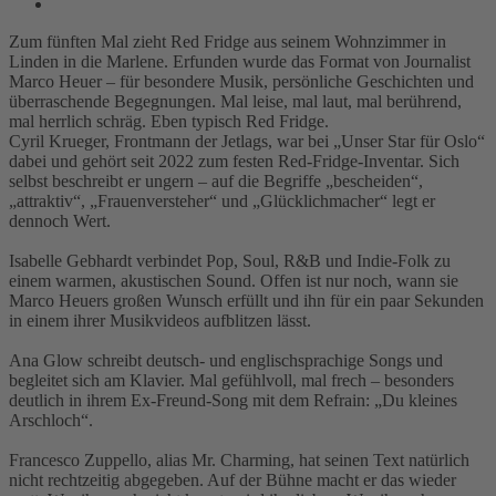
Zum fünften Mal zieht Red Fridge aus seinem Wohnzimmer in
Linden in die Marlene. Erfunden wurde das Format von Journalist
Marco Heuer – für besondere Musik, persönliche Geschichten und
überraschende Begegnungen. Mal leise, mal laut, mal berührend,
mal herrlich schräg. Eben typisch Red Fridge.
Cyril Krueger, Frontmann der Jetlags, war bei „Unser Star für Oslo“
dabei und gehört seit 2022 zum festen Red-Fridge-Inventar. Sich
selbst beschreibt er ungern – auf die Begriffe „bescheiden“,
„attraktiv“, „Frauenversteher“ und „Glücklichmacher“ legt er
dennoch Wert.
Isabelle Gebhardt verbindet Pop, Soul, R&B und Indie-Folk zu
einem warmen, akustischen Sound. Offen ist nur noch, wann sie
Marco Heuers großen Wunsch erfüllt und ihn für ein paar Sekunden
in einem ihrer Musikvideos aufblitzen lässt.
Ana Glow schreibt deutsch- und englischsprachige Songs und
begleitet sich am Klavier. Mal gefühlvoll, mal frech – besonders
deutlich in ihrem Ex-Freund-Song mit dem Refrain: „Du kleines
Arschloch“.
Francesco Zuppello, alias Mr. Charming, hat seinen Text natürlich
nicht rechtzeitig abgegeben. Auf der Bühne macht er das wieder