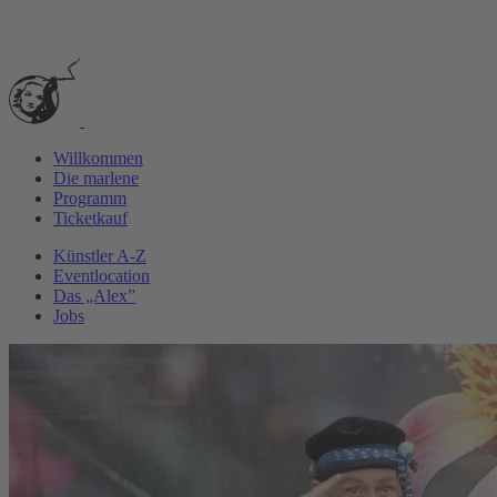
Silvester 2025 in der marlene
Willkommen
Die marlene
Programm
Ticketkauf
Künstler A-Z
Eventlocation
Das „Alex”
Jobs