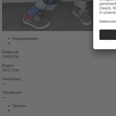
Programmdaten
Einlass ab
19:00 Uhr
Beginn
20:15 Uhr
Vorverkauf
---
Abendkasse
---
Termine